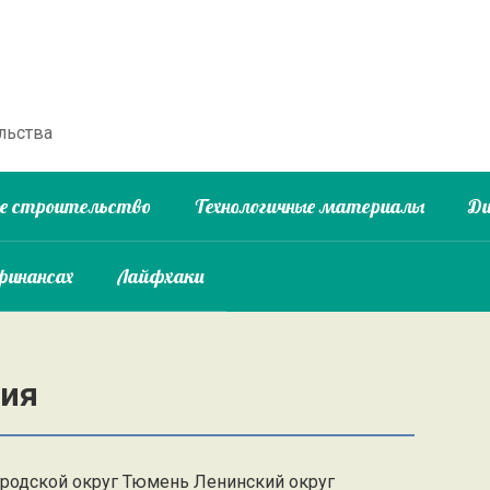
льства
ое строительство
Технологичные материалы
Ди
финансах
Лайфхаки
ния
ородской округ Тюмень Ленинский округ