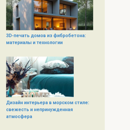
3D-печать домов из фибробетона:
материалы и технологии
Дизайн интерьера в морском стиле:
свежесть и непринужденная
атмосфера