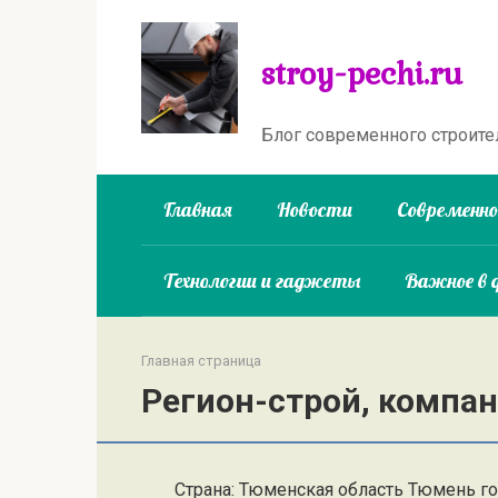
Перейти
к
stroy-pechi.ru
контенту
Блог современного строите
Главная
Новости
Современн
Технологии и гаджеты
Важное в 
Главная страница
Регион-строй, компа
Страна: Тюменская область Тюмень г