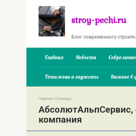
Перейти
к
stroy-pechi.ru
контенту
Блог современного строите
Главная
Новости
Современн
Технологии и гаджеты
Важное в 
Главная страница
АбсолютАльпСервис,
компания