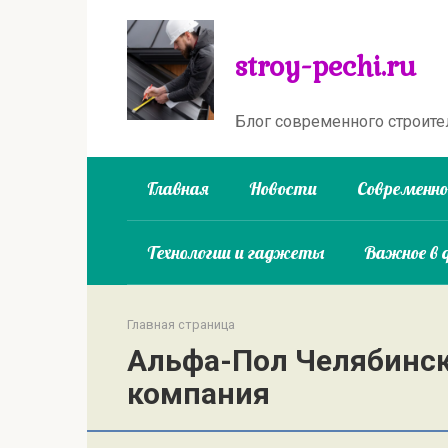
Перейти
к
stroy-pechi.ru
контенту
Блог современного строите
Главная
Новости
Современн
Технологии и гаджеты
Важное в 
Главная страница
Альфа-Пол Челябинск
компания