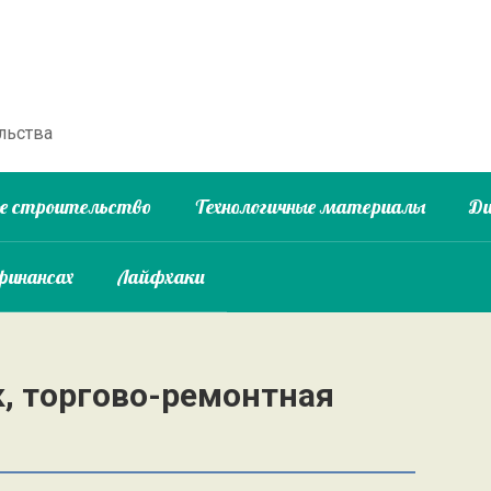
льства
ое строительство
Технологичные материалы
Ди
финансах
Лайфхаки
, торгово-ремонтная