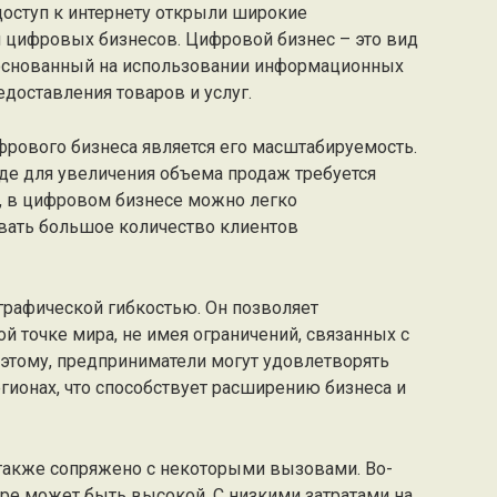
доступ к интернету открыли широкие
я цифровых бизнесов. Цифровой бизнес – это вид
 основанный на использовании информационных
едоставления товаров и услуг.
рового бизнеса является его масштабируемость.
где для увеличения объема продаж требуется
, в цифровом бизнесе можно легко
вать большое количество клиентов
графической гибкостью. Он позволяет
й точке мира, не имея ограничений, связанных с
 этому, предприниматели могут удовлетворять
гионах, что способствует расширению бизнеса и
также сопряжено с некоторыми вызовами. Во-
ре может быть высокой. С низкими затратами на