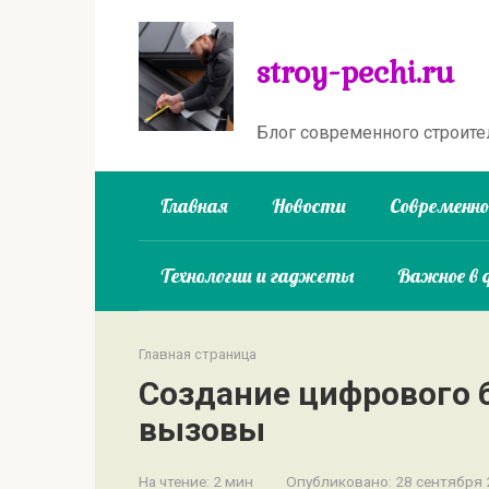
Перейти
к
stroy-pechi.ru
контенту
Блог современного строите
Главная
Новости
Современн
Технологии и гаджеты
Важное в 
Главная страница
Создание цифрового 
вызовы
На чтение:
2 мин
Опубликовано:
28 сентября