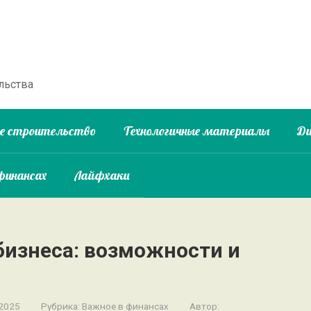
льства
ое строительство
Технологичные материалы
Ди
финансах
Лайфхаки
бизнеса: возможности и
 2025
Рубрика:
Важное в финансах
Автор: