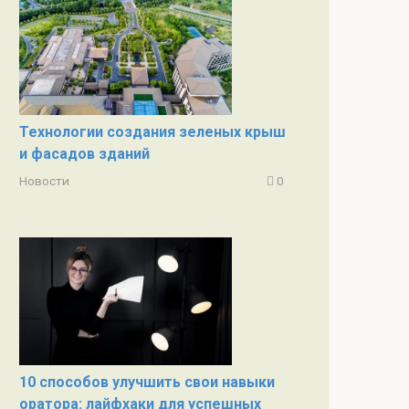
Технологии создания зеленых крыш
и фасадов зданий
Новости
0
10 способов улучшить свои навыки
оратора: лайфхаки для успешных