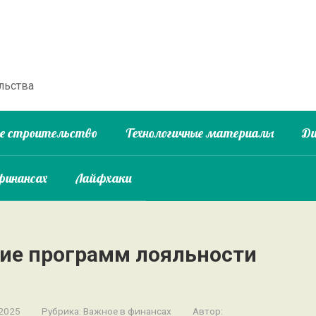
льства
ое строительство
Технологичные материалы
Ди
финансах
Лайфхаки
ние программ лояльности
 2025
Рубрика:
Важное в финансах
Автор: