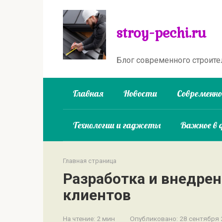
Перейти
к
stroy-pechi.ru
контенту
Блог современного строите
Главная
Новости
Современн
Технологии и гаджеты
Важное в 
Главная страница
Разработка и внедре
клиентов
На чтение:
2 мин
Опубликовано:
28 сентября