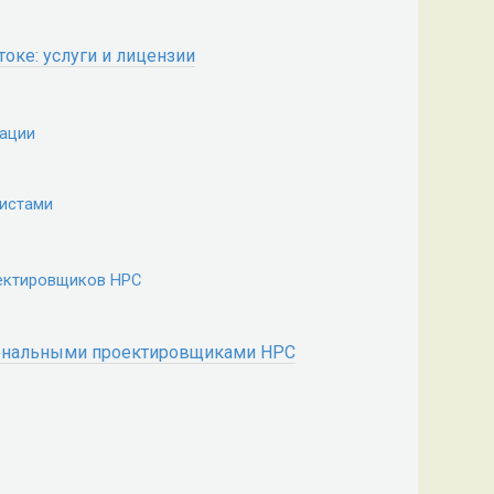
ке: услуги и лицензии
тации
листами
ектировщиков НРС
ональными проектировщиками НРС