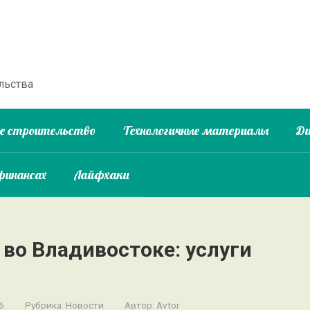
льства
ое строительство
Технологичные материалы
Ди
финансах
Лайфхаки
во Владивостоке: услуги
6
Рубрика:
Новости
Автор:
Avtor