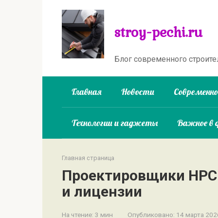
Перейти
к
stroy-pechi.ru
контенту
Блог современного строите
Главная
Новости
Современн
Технологии и гаджеты
Важное в 
Главная страница
Проектировщики НРС 
и лицензии
На чтение:
3 мин
Опубликовано:
14 марта 202