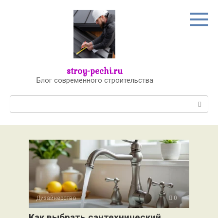
Перейти
к
контенту
stroy-pechi.ru
Блог современного строительства
Поиск:
Дизайнерство
0
Как выбрать сантехнический