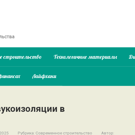
льства
ое строительство
Технологичные материалы
Ди
финансах
Лайфхаки
укоизоляции в
 2025
Рубрика:
Современное строительство
Автор: