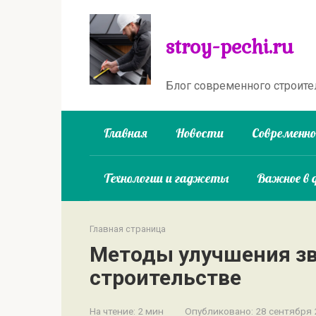
Перейти
к
stroy-pechi.ru
контенту
Блог современного строите
Главная
Новости
Современн
Технологии и гаджеты
Важное в 
Главная страница
Методы улучшения зв
строительстве
На чтение:
2 мин
Опубликовано:
28 сентября