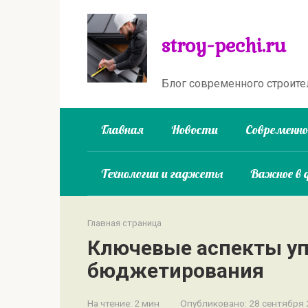
Перейти
к
stroy-pechi.ru
контенту
Блог современного строите
Главная
Новости
Современн
Технологии и гаджеты
Важное в 
Главная страница
Ключевые аспекты уп
бюджетирования
На чтение:
2 мин
Опубликовано:
28 сентября