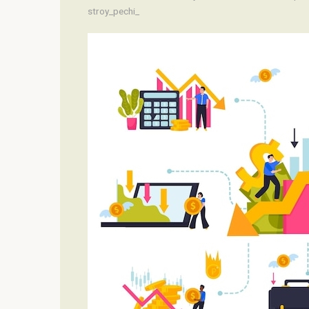
stroy_pechi_