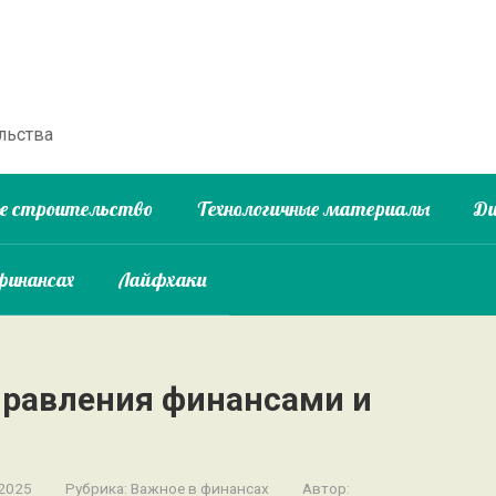
льства
ое строительство
Технологичные материалы
Ди
финансах
Лайфхаки
равления финансами и
 2025
Рубрика:
Важное в финансах
Автор: